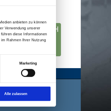
eräumschild montiert werden?
Ab 51 PS
 Medien anbieten zu können
hrer Verwendung unserer
 führen diese Informationen
ie im Rahmen Ihrer Nutzung
Marketing
e
Alle zulassen
teillisten
kt