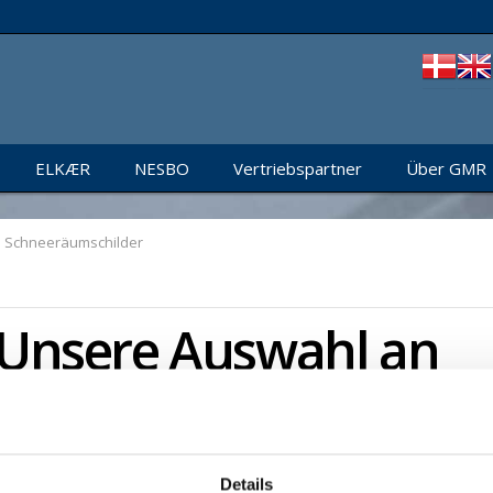
ELKÆR
NESBO
Vertriebspartner
Über GMR
Schneeräumschilder
Unsere Auswahl an
Schneeräumschilder
Details