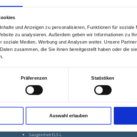
An welcher Größe Traktor oder Geräteträger soll das Schne
Cookies
Bis zu 30 PS
Von 31 bis 50 PS
nhalte und Anzeigen zu personalisieren, Funktionen für soziale
Website zu analysieren. Außerdem geben wir Informationen zu I
r soziale Medien, Werbung und Analysen weiter. Unsere Partner
 Daten zusammen, die Sie ihnen bereitgestellt haben oder die s
n.
Präferenzen
Statistiken
STAMA
Ersatzteil
Auswahl erlauben
Laubsauger MK-10
Ersatz
Saugeinheit ELS-B
Konta
Saugeinheit ELS-L