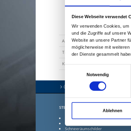
Schneeräumschilder von 31
bis 50 PS
Diese Webseite verwendet 
Schneeräumschilder ab 51
Wir verwenden Cookies, um I
PS
und die Zugriffe auf unsere 
Website an unsere Partner fü
Astsäge und Heckenscheren
möglicherweise mit weiteren
Traktorzubehör
der Dienste gesammelt habe
Kontakt zur Vertriebsabteilung
Einwilligungsauswahl
Notwendig
Öffnungszeiten
STENSBALLE
Ablehnen
Mähtechnik
Kehrtechnik
Schneeräumschilder