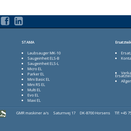
STAMA
Ersatzteil
Laubsauger MK-10
Ersatz
Saugeinheit ELS-B
Konta
Saugeinheit ELS-L
Micro EL
Verka
Parker EL
Ersatztei
Mini Basic EL
Allge
Mini RS EL
Multi EL
Evo EL
Maxi EL
GMR maskiner a/s
Saturnvej 17
DK-8700 Horsens
Tlf: +45 