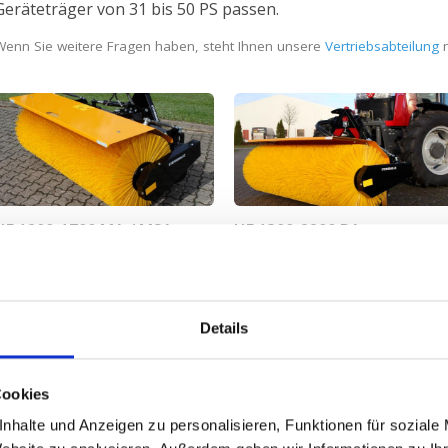
Geräteträger von 31 bis 50 PS passen.
Wenn Sie weitere Fragen haben, steht Ihnen unsere
Vertriebsabteilung
n
HF 1200-1700 MA / MSA
HF 1300-2200 PA
Breite: 1200 mm + 1300 mm +
Breite: 1300 mm + 1500 mm +
1500 mm + 1700 mm
1700 mm + 2000 mm + 2200 m
Download produktblatt
Download produktblatt
Details
Cookies
nhalte und Anzeigen zu personalisieren, Funktionen für soziale