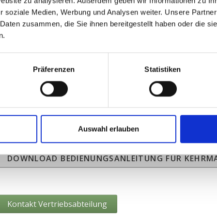
Website zu analysieren. Außerdem geben wir Informationen zu I
r soziale Medien, Werbung und Analysen weiter. Unsere Partner
 Daten zusammen, die Sie ihnen bereitgestellt haben oder die s
n.
HF 1400-2000 PNBO
Präferenzen
Statistiken
Breite: 1400 mm + 1600 mm +
1800 mm + 2000 mm
Download produktblatt
Auswahl erlauben
DOWNLOAD BEDIENUNGSANLEITUNG FÜR KEHRM
Kontakt Vertriebsabteilung