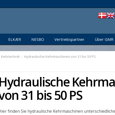
ELKÆR
NESBO
Vertriebspartner
Über GMR
Kehrtechnik
/
Hydraulische Kehrmaschinen von 31 bis 50 PS
Hydraulische Kehrma
von 31 bis 50 PS
Hier finden Sie hydraulische Kehrmaschinen unterschiedlich