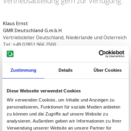
Vertriebsabteilung gern zur Verfügung.
Über GMR
Ersatzteile
Klaus Ernst
GMR Deutschland G.m.b.H
Vertriebsleiter Deutschland, Niederlande und Österreich
Tel.: +49 02851 966 2500
Mobil: +49 01514 670 6668
Mail:
kle@gmr.dk
Zustimmung
Details
Über Cookies
Anne Mette Boldrup
Vertrieb
Tel.: +45 79 28 48 21
Diese Webseite verwendet Cookies
Mail:
amb@gmr.dk
Wir verwenden Cookies, um Inhalte und Anzeigen zu
personalisieren, Funktionen für soziale Medien anbieten
zu können und die Zugriffe auf unsere Website zu
MENÜ
analysieren. Außerdem geben wir Informationen zu Ihrer
Verwendung unserer Website an unsere Partner für
Laubsauger MK-10