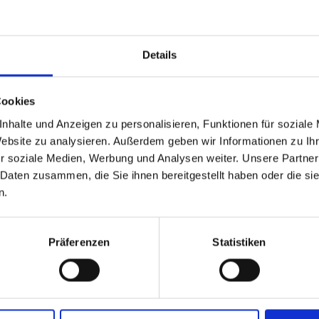
UK 400
UK 500 vor 2011
UK 500 nach 2011
Details
Totmannschalter
UK 600
Cookies
UK 600 DS
nhalte und Anzeigen zu personalisieren, Funktionen für soziale
UK 600 HDS - mechanisch mit hohem Zugang
Website zu analysieren. Außerdem geben wir Informationen zu I
UK 600 HDS - mechanisch mit niedrigem Zugang
r soziale Medien, Werbung und Analysen weiter. Unsere Partner
UK 600 HDS - hydraulische Transmission
 Daten zusammen, die Sie ihnen bereitgestellt haben oder die s
n.
Präferenzen
Statistiken