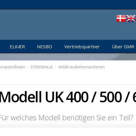
ELKÆR
NESBO
Vertriebspartner
Über GMR
rsatzteillisten
/
STENSBALLE
/
Wildkrautkehrmaschinen
Modell UK 400 / 500 /
Für welches Modell benötigen Sie ein Teil?