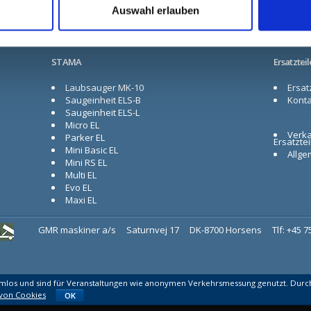
Auswahl erlauben
STAMA
Ersatzteil
Laubsauger MK-10
Ersatz
Saugeinheit ELS-B
Konta
Saugeinheit ELS-L
Micro EL
Verka
Parker EL
Ersatztei
Mini Basic EL
Allge
Mini RS EL
Multi EL
Evo EL
Maxi EL
GMR maskiner a/s
Saturnvej 17
DK-8700 Horsens
Tlf: +45 
rmlos und sind für Veranstaltungen wie anonymen Verkehrsmessung genutzt. Durch
von Cookies
OK