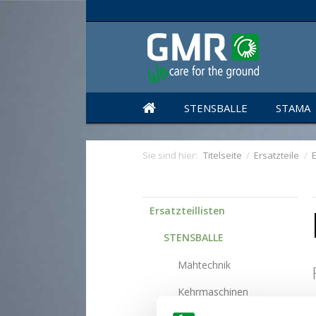
STENSBALLE
STAMA
Sie sind hier:
Titelseite
/
Ersatzteile
/
E
Ersatzteillisten
STENSBALLE
Mähtechnik
Kehrmaschinen