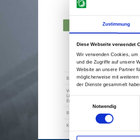
Schneeräumschilder
Traktorzubehör
Zustimmung
Wildkrautkehrmaschinen
Wegehobel
Diese Webseite verwendet 
Kantenschneider
Wir verwenden Cookies, um I
und die Zugriffe auf unsere 
STAMA
Website an unsere Partner fü
möglicherweise mit weiteren
Bestellformular
der Dienste gesammelt habe
Verkaufs- und
Lieferbedingungen für
Einwilligungsauswahl
Ersatzteile
Notwendig
Rücksendungen
Kontakt bzgl. Ersatzteile