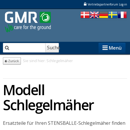
Vertriebspartnerforum Log-in
Suche
Menü
Sie sind hier:
Schlegelmäher
Zurück
STENSBALLE
Modell
STAMA
ELKÆR
Schlegelmäher
NESBO
Ersatzteile für Ihren STENSBALLE-Schlegelmäher finden
Vertriebspartner