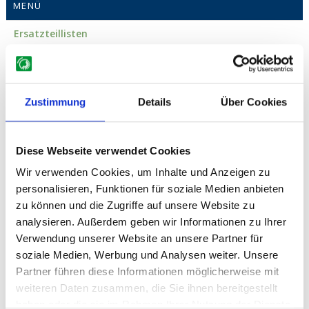
MENÜ
Ersatzteillisten
STENSBALLE
Mähtechnik
Zustimmung
Details
Über Cookies
BM / FM / FH P
2W / TM2W / TH2W
Diese Webseite verwendet Cookies
TM / TH / TE
Wir verwenden Cookies, um Inhalte und Anzeigen zu
personalisieren, Funktionen für soziale Medien anbieten
FR / FRS
zu können und die Zugriffe auf unsere Website zu
R3H
analysieren. Außerdem geben wir Informationen zu Ihrer
Verwendung unserer Website an unsere Partner für
HC / HCH
soziale Medien, Werbung und Analysen weiter. Unsere
TH / THM Triplex
Partner führen diese Informationen möglicherweise mit
weiteren Daten zusammen, die Sie ihnen bereitgestellt
FMH / FH P Triplex
haben oder die sie im Rahmen Ihrer Nutzung der Dienste