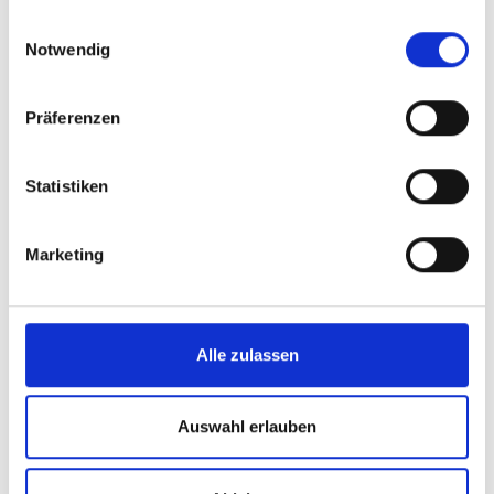
ZT
gesammelt haben.
Einwilligungsauswahl
Notwendig
RK
SSR Varioflex
Präferenzen
Schlegelmäher
Spindelmäher
Statistiken
Grascontainer
Marketing
Messer und Adapter
Kehrmaschinen
Alle zulassen
Schneeräumschilder
Traktorzubehör
Auswahl erlauben
Wildkrautkehrmaschinen
Wegehobel