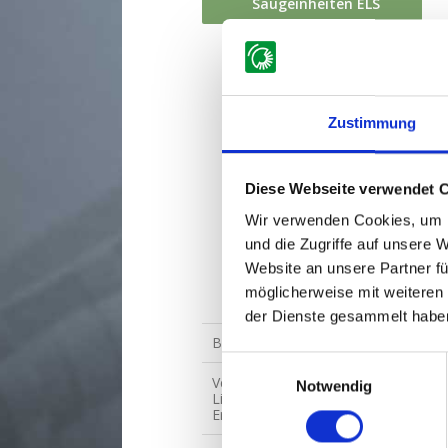
Saugeinheiten ELS
Multisauger
Micro EL
Parker EL
Zustimmung
Mini Basic EL / Mini RS
EL
Diese Webseite verwendet 
Multi EL
Wir verwenden Cookies, um I
und die Zugriffe auf unsere 
Evo EL
Website an unsere Partner fü
Maxi EL 4WD
möglicherweise mit weiteren
der Dienste gesammelt habe
Bestellformular
Einwilligungsauswahl
Verkaufs- und
Notwendig
Lieferbedingungen für
Ersatzteile