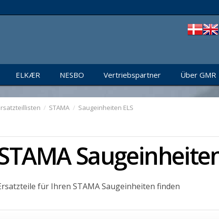
ELKÆR
NESBO
Vertriebspartner
Über GMR
rsatzteillisten
/
STAMA
/
Saugeinheiten ELS
STAMA Saugeinheite
Ersatzteile für Ihren STAMA Saugeinheiten finden