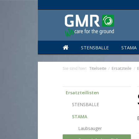
STENSBALLE
STAMA
Sie sind hier:
Titelseite
/
Ersatzteile
/
E
Ersatzteillisten
STENSBALLE
STAMA
Laubsauger