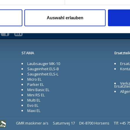
Auswahl erlauben
STAMA
Ersatzteil
Laubsauger MK-10
Ersatz
Saugeinheit ELS-B
Konta
Saugeinheit ELS-L
Micro EL
Verka
Parker EL
Ersatztei
Mini Basic EL
Allge
Mini RS EL
Multi EL
Evo EL
Maxi EL
GMR maskiner a/s
Saturnvej 17
DK-8700 Horsens
Tlf: +45 